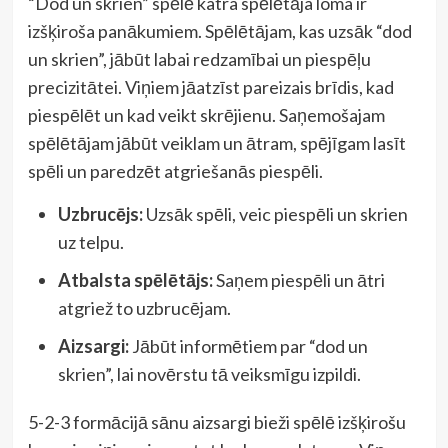
“Dod un skrien” spēlē katra spēlētāja loma ir
izšķiroša panākumiem. Spēlētājam, kas uzsāk “dod
un skrien”, jābūt labai redzamībai un piespēļu
precizitātei. Viņiem jāatzīst pareizais brīdis, kad
piespēlēt un kad veikt skrējienu. Saņemošajam
spēlētājam jābūt veiklam un ātram, spējīgam lasīt
spēli un paredzēt atgriešanās piespēli.
Uzbrucējs:
Uzsāk spēli, veic piespēli un skrien
uz telpu.
Atbalsta spēlētājs:
Saņem piespēli un ātri
atgriež to uzbrucējam.
Aizsargi:
Jābūt informētiem par “dod un
skrien”, lai novērstu tā veiksmīgu izpildi.
5-2-3 formācijā sānu aizsargi bieži spēlē izšķirošu