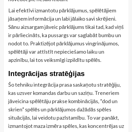
Lai efektīvi izmantotu pārklājumus, spēlētājiem
jāsaņem informācija un labi jālaiko savi skrējieni.
Sānu aizsargam jāveic pārklājums tikai tad, kad viņš
ir pārliecināts, ka pussargs var saglabāt bumbu un
nodot to. Praktizējot pārklājumus vingrinājumos,
spēlētāji var attīstīt nepieciešamo laiku un
apzinību, lai tos veiksmīgi izpildītu spēlēs.
Integrācijas stratēģijas
Šo tehniku integrācija prasa saskaņotu stratēģiju,
kas uzsver komandas darbu un saziņu. Treneriem
jāveicina spēlētāju prakse kombinācijās, “dod un
skrien” spēlēs un pārklājumos dažādās spēles
situācijās, lai veidotu pazīstamību. To var panākt,
izmantojot maza izmēra spēles, kas koncentrējas uz