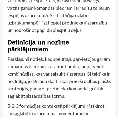
kustībām, kur spēlētājs, parasti sānu aizsargs,
virzās garām komandas biedram, lai radītu telpu un
iespējas uzbrukumā. Šī stratēģija uzlabo
uzbrukuma spēli, izstiepjot pretinieka aizsardzību
un nodrošinot papildu piespēļu ceļus.
Definīcija un nozīme
pārklājumiem
Pārklājumi notiek, kad spēlētājs pārvietojas garām
komandas biedram, kuram ir bumba, ļaujot veidot
kombinācijas, kas var sajaukt aizsargus. Šī taktika ir
nozīmīga, jo tā rada skaitliskas priekšrocības plašās
teritorijās, padarot pretinieku komandai grūtāk
saglabāt aizsardzības formu.
5-2-3 formācijas kontekstā pārklājumi ir izšķiroši,
lai saglabātu uzbrukuma momentumu un