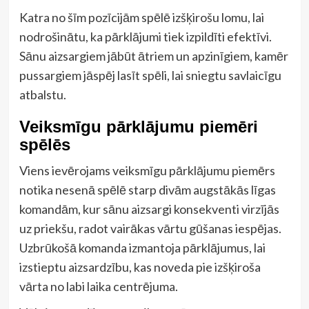
Katra no šīm pozīcijām spēlē izšķirošu lomu, lai
nodrošinātu, ka pārklājumi tiek izpildīti efektīvi.
Sānu aizsargiem jābūt ātriem un apzinīgiem, kamēr
pussargiem jāspēj lasīt spēli, lai sniegtu savlaicīgu
atbalstu.
Veiksmīgu pārklājumu piemēri
spēlēs
Viens ievērojams veiksmīgu pārklājumu piemērs
notika nesenā spēlē starp divām augstākās līgas
komandām, kur sānu aizsargi konsekventi virzījās
uz priekšu, radot vairākas vārtu gūšanas iespējas.
Uzbrūkošā komanda izmantoja pārklājumus, lai
izstieptu aizsardzību, kas noveda pie izšķiroša
vārta no labi laika centrējuma.