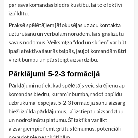
par sava komandas biedra kustību, lai to efektīvi
izpildītu.
Praksē spēlētājiem jāfokusējas uz acu kontakta
uzturēšanu un verbālām norādēm, lai signalizētu
savus nodomus. Veiksmīga “dod un skrien” var būt
īpaši efektīva šaurās telpās, ļaujot komandām ātri
virzīt bumbu un pārsteigt aizsardzību.
Pārklājumi 5-2-3 formācijā
Pārklājumi notiek, kad spēlētājs veic skrējienu ap
komandas biedru, kuram ir bumba, radot papildu
uzbrukuma iespējas. 5-2-3 formācijā sānu aizsargi
bieži izpilda pārklājumus, lai izstieptu aizsardzību
un nodrošinātu platumu. Šī taktika var likt
aizsargiem pieņemt grūtus lēmumus, potenciāli
novedot pie nesakritībām.