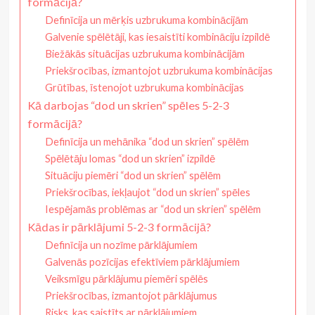
formācijā?
Definīcija un mērķis uzbrukuma kombinācijām
Galvenie spēlētāji, kas iesaistīti kombināciju izpildē
Biežākās situācijas uzbrukuma kombinācijām
Priekšrocības, izmantojot uzbrukuma kombinācijas
Grūtības, īstenojot uzbrukuma kombinācijas
Kā darbojas “dod un skrien” spēles 5-2-3
formācijā?
Definīcija un mehānika “dod un skrien” spēlēm
Spēlētāju lomas “dod un skrien” izpildē
Situāciju piemēri “dod un skrien” spēlēm
Priekšrocības, iekļaujot “dod un skrien” spēles
Iespējamās problēmas ar “dod un skrien” spēlēm
Kādas ir pārklājumi 5-2-3 formācijā?
Definīcija un nozīme pārklājumiem
Galvenās pozīcijas efektīviem pārklājumiem
Veiksmīgu pārklājumu piemēri spēlēs
Priekšrocības, izmantojot pārklājumus
Risks, kas saistīts ar pārklājumiem