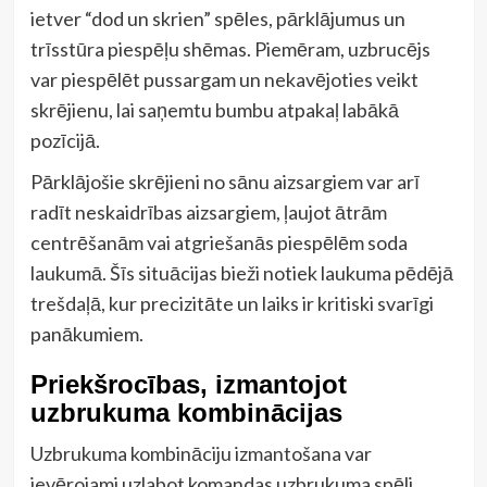
ietver “dod un skrien” spēles, pārklājumus un
trīsstūra piespēļu shēmas. Piemēram, uzbrucējs
var piespēlēt pussargam un nekavējoties veikt
skrējienu, lai saņemtu bumbu atpakaļ labākā
pozīcijā.
Pārklājošie skrējieni no sānu aizsargiem var arī
radīt neskaidrības aizsargiem, ļaujot ātrām
centrēšanām vai atgriešanās piespēlēm soda
laukumā. Šīs situācijas bieži notiek laukuma pēdējā
trešdaļā, kur precizitāte un laiks ir kritiski svarīgi
panākumiem.
Priekšrocības, izmantojot
uzbrukuma kombinācijas
Uzbrukuma kombināciju izmantošana var
ievērojami uzlabot komandas uzbrukuma spēli,