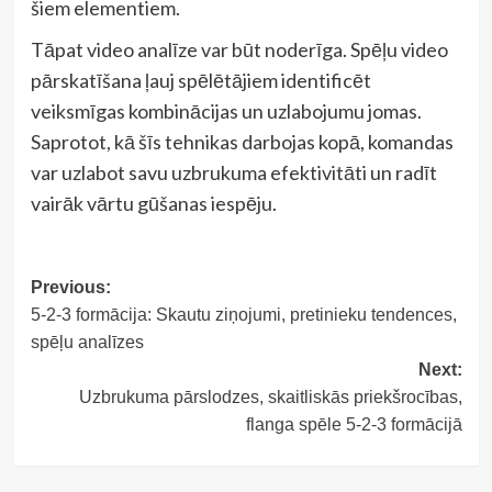
šiem elementiem.
Tāpat video analīze var būt noderīga. Spēļu video
pārskatīšana ļauj spēlētājiem identificēt
veiksmīgas kombinācijas un uzlabojumu jomas.
Saprotot, kā šīs tehnikas darbojas kopā, komandas
var uzlabot savu uzbrukuma efektivitāti un radīt
vairāk vārtu gūšanas iespēju.
Post
Previous:
5-2-3 formācija: Skautu ziņojumi, pretinieku tendences,
navigation
spēļu analīzes
Next:
Uzbrukuma pārslodzes, skaitliskās priekšrocības,
flanga spēle 5-2-3 formācijā