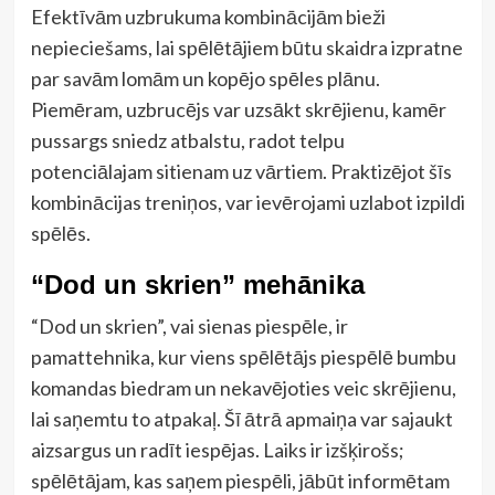
Efektīvām uzbrukuma kombinācijām bieži
nepieciešams, lai spēlētājiem būtu skaidra izpratne
par savām lomām un kopējo spēles plānu.
Piemēram, uzbrucējs var uzsākt skrējienu, kamēr
pussargs sniedz atbalstu, radot telpu
potenciālajam sitienam uz vārtiem. Praktizējot šīs
kombinācijas treniņos, var ievērojami uzlabot izpildi
spēlēs.
“Dod un skrien” mehānika
“Dod un skrien”, vai sienas piespēle, ir
pamattehnika, kur viens spēlētājs piespēlē bumbu
komandas biedram un nekavējoties veic skrējienu,
lai saņemtu to atpakaļ. Šī ātrā apmaiņa var sajaukt
aizsargus un radīt iespējas. Laiks ir izšķirošs;
spēlētājam, kas saņem piespēli, jābūt informētam