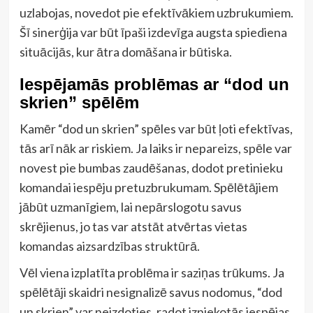
uzlabojas, novedot pie efektīvākiem uzbrukumiem.
Šī sinerģija var būt īpaši izdevīga augsta spiediena
situācijās, kur ātra domāšana ir būtiska.
Iespējamās problēmas ar “dod un
skrien” spēlēm
Kamēr “dod un skrien” spēles var būt ļoti efektīvas,
tās arī nāk ar riskiem. Ja laiks ir nepareizs, spēle var
novest pie bumbas zaudēšanas, dodot pretinieku
komandai iespēju pretuzbrukumam. Spēlētājiem
jābūt uzmanīgiem, lai nepārslogotu savus
skrējienus, jo tas var atstāt atvērtas vietas
komandas aizsardzības struktūrā.
Vēl viena izplatīta problēma ir saziņas trūkums. Ja
spēlētāji skaidri nesignalizē savus nodomus, “dod
un skrien” var neizdoties, radot izniekotās iespējas.