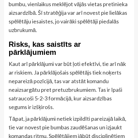
bumbu, vienlaikus meklējot vājās vietas pretinieka
aizsardzībā. Šī stratēģija var arī novest pie lielākas
spēlētāju iesaistes, jo vairāki spēlētāji piedalās
uzbrukumā.
Risks, kas saistīts ar
pārklājumiem
Kaut arī pārklājumi var būt ļoti efektīvi, tie arī nāk
ar riskiem. Ja pārklājošais spēlētājs tiek noķerts
nepareizā pozīcijā, tas var atstāt komandu
neaizsargātu pret pretuzbrukumiem. Tas ir īpaši
satraucoši 5-2-3 formācijā, kur aizsardzības
segums ir izšķirošs.
Tāpat, ja pārklājumi netiek izpildīti pareizajā laikā,
tie var novest pie bumbas zaudēšanas un izjaukt
komandas ritmu. Spēlētājiem jābūt disciplinētiem