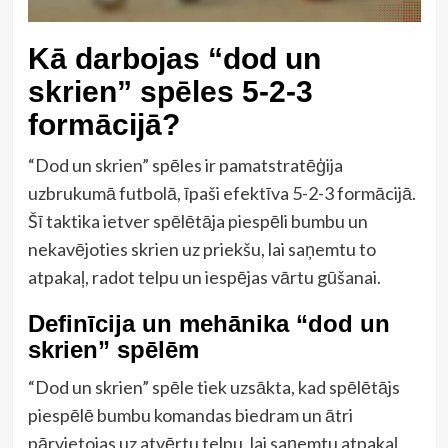
Kā darbojas “dod un
skrien” spēles 5-2-3
formācijā?
“Dod un skrien” spēles ir pamatstratēģija
uzbrukumā futbolā, īpaši efektīva 5-2-3 formācijā.
Šī taktika ietver spēlētāja piespēli bumbu un
nekavējoties skrien uz priekšu, lai saņemtu to
atpakaļ, radot telpu un iespējas vārtu gūšanai.
Definīcija un mehānika “dod un
skrien” spēlēm
“Dod un skrien” spēle tiek uzsākta, kad spēlētājs
piespēlē bumbu komandas biedram un ātri
pārvietojas uz atvērtu telpu, lai saņemtu atpakaļ