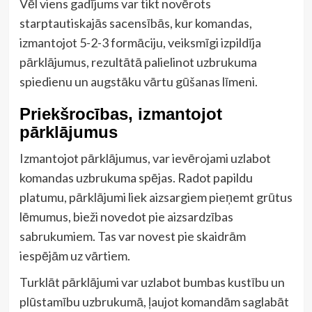
Vēl viens gadījums var tikt novērots
starptautiskajās sacensībās, kur komandas,
izmantojot 5-2-3 formāciju, veiksmīgi izpildīja
pārklājumus, rezultātā palielinot uzbrukuma
spiedienu un augstāku vārtu gūšanas līmeni.
Priekšrocības, izmantojot
pārklājumus
Izmantojot pārklājumus, var ievērojami uzlabot
komandas uzbrukuma spējas. Radot papildu
platumu, pārklājumi liek aizsargiem pieņemt grūtus
lēmumus, bieži novedot pie aizsardzības
sabrukumiem. Tas var novest pie skaidrām
iespējām uz vārtiem.
Turklāt pārklājumi var uzlabot bumbas kustību un
plūstamību uzbrukumā, ļaujot komandām saglabāt