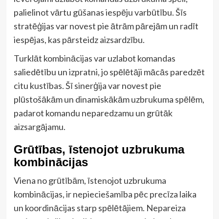
palielinot vārtu gūšanas iespēju varbūtību. Šīs
stratēģijas var novest pie ātrām pārejām un radīt
iespējas, kas pārsteidz aizsardzību.
Turklāt kombinācijas var uzlabot komandas
saliedētību un izpratni, jo spēlētāji mācās paredzēt
citu kustības. Šī sinerģija var novest pie
plūstošākām un dinamiskākām uzbrukuma spēlēm,
padarot komandu neparedzamu un grūtāk
aizsargājamu.
Grūtības, īstenojot uzbrukuma
kombinācijas
Viena no grūtībām, īstenojot uzbrukuma
kombinācijas, ir nepieciešamība pēc precīza laika
un koordinācijas starp spēlētājiem. Nepareiza