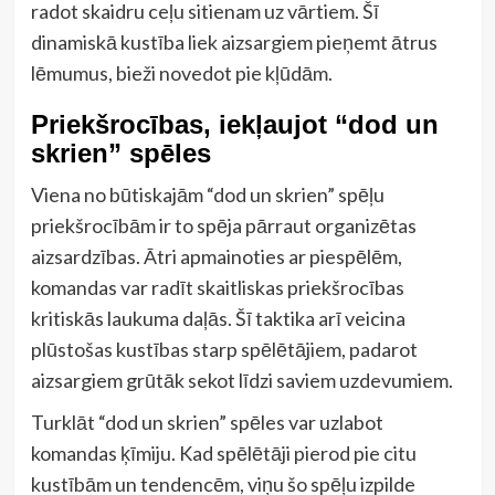
radot skaidru ceļu sitienam uz vārtiem. Šī
dinamiskā kustība liek aizsargiem pieņemt ātrus
lēmumus, bieži novedot pie kļūdām.
Priekšrocības, iekļaujot “dod un
skrien” spēles
Viena no būtiskajām “dod un skrien” spēļu
priekšrocībām ir to spēja pārraut organizētas
aizsardzības. Ātri apmainoties ar piespēlēm,
komandas var radīt skaitliskas priekšrocības
kritiskās laukuma daļās. Šī taktika arī veicina
plūstošas kustības starp spēlētājiem, padarot
aizsargiem grūtāk sekot līdzi saviem uzdevumiem.
Turklāt “dod un skrien” spēles var uzlabot
komandas ķīmiju. Kad spēlētāji pierod pie citu
kustībām un tendencēm, viņu šo spēļu izpilde