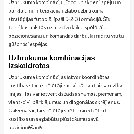
Uzbrukuma kombināciju, “dod un skrien” spēļu un
pārklājumu integrācija uzlabo uzbrukuma
stratēģijas futbolā, īpaši 5-2-3 formācijā. Šīs
tehnikas balstās uz precīzu laiku, spēlētāju
pozicionēšanu un komandas darbu, lai radītu vārtu
gūšanas iespējas.
Uzbrukuma kombinācijas
izskaidrotas
Uzbrukuma kombinācijas ietver koordinētas
kustības starp spēlētājiem, lai pārraut aizsardzības
līnijas. Tas var ietvert dažādas shēmas, piemēram,
viens-divi, pārklājumus un diagonālas skrējienus.
Galvenais ir, lai spēlētāji spētu paredzēt citu
kustības un saglabātu plūstošumu savā
pozicionēšanā.