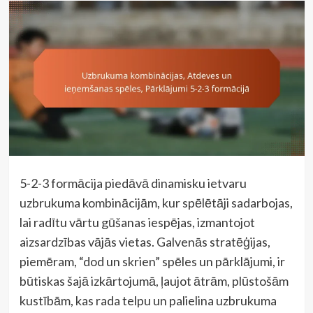
5-2-3 formācija piedāvā dinamisku ietvaru
uzbrukuma kombinācijām, kur spēlētāji sadarbojas,
lai radītu vārtu gūšanas iespējas, izmantojot
aizsardzības vājās vietas. Galvenās stratēģijas,
piemēram, “dod un skrien” spēles un pārklājumi, ir
būtiskas šajā izkārtojumā, ļaujot ātrām, plūstošām
kustībām, kas rada telpu un palielina uzbrukuma