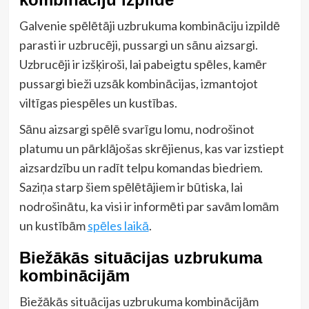
Galvenie spēlētāji uzbrukuma kombināciju izpildē
parasti ir uzbrucēji, pussargi un sānu aizsargi.
Uzbrucēji ir izšķiroši, lai pabeigtu spēles, kamēr
pussargi bieži uzsāk kombinācijas, izmantojot
viltīgas piespēles un kustības.
Sānu aizsargi spēlē svarīgu lomu, nodrošinot
platumu un pārklājošas skrējienus, kas var izstiept
aizsardzību un radīt telpu komandas biedriem.
Saziņa starp šiem spēlētājiem ir būtiska, lai
nodrošinātu, ka visi ir informēti par savām lomām
un kustībām
spēles laikā
.
Biežākās situācijas uzbrukuma
kombinācijām
Biežākās situācijas uzbrukuma kombinācijām