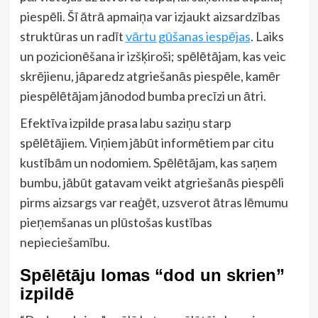
piespēli. Šī ātrā apmaiņa var izjaukt aizsardzības
struktūras un radīt
vārtu gūšanas iespējas
. Laiks
un pozicionēšana ir izšķiroši; spēlētājam, kas veic
skrējienu, jāparedz atgriešanās piespēle, kamēr
piespēlētājam jānodod bumba precīzi un ātri.
Efektīva izpilde prasa labu saziņu starp
spēlētājiem. Viņiem jābūt informētiem par citu
kustībām un nodomiem. Spēlētājam, kas saņem
bumbu, jābūt gatavam veikt atgriešanās piespēli
pirms aizsargs var reaģēt, uzsverot ātras lēmumu
pieņemšanas un plūstošas kustības
nepieciešamību.
Spēlētāju lomas “dod un skrien”
izpildē