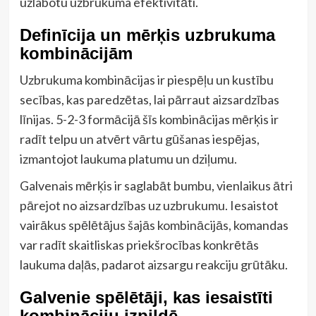
uzlabotu uzbrukuma efektivitāti.
Definīcija un mērķis uzbrukuma
kombinācijām
Uzbrukuma kombinācijas ir piespēļu un kustību
secības, kas paredzētas, lai pārraut aizsardzības
līnijas. 5-2-3 formācijā šīs kombinācijas mērķis ir
radīt telpu un atvērt vārtu gūšanas iespējas,
izmantojot laukuma platumu un dziļumu.
Galvenais mērķis ir saglabāt bumbu, vienlaikus ātri
pārejot no aizsardzības uz uzbrukumu. Iesaistot
vairākus spēlētājus šajās kombinācijās, komandas
var radīt skaitliskas priekšrocības konkrētās
laukuma daļās, padarot aizsargu reakciju grūtāku.
Galvenie spēlētāji, kas iesaistīti
kombināciju izpildē