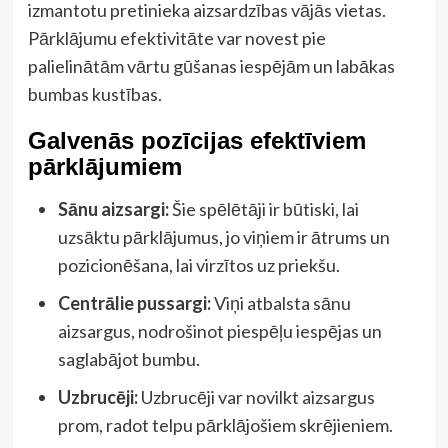
izmantotu pretinieka aizsardzības vājās vietas.
Pārklājumu efektivitāte var novest pie
palielinātām vārtu gūšanas iespējām un labākas
bumbas kustības.
Galvenās pozīcijas efektīviem
pārklājumiem
Sānu aizsargi:
Šie spēlētāji ir būtiski, lai
uzsāktu pārklājumus, jo viņiem ir ātrums un
pozicionēšana, lai virzītos uz priekšu.
Centrālie pussargi:
Viņi atbalsta sānu
aizsargus, nodrošinot piespēļu iespējas un
saglabājot bumbu.
Uzbrucēji:
Uzbrucēji var novilkt aizsargus
prom, radot telpu pārklājošiem skrējieniem.