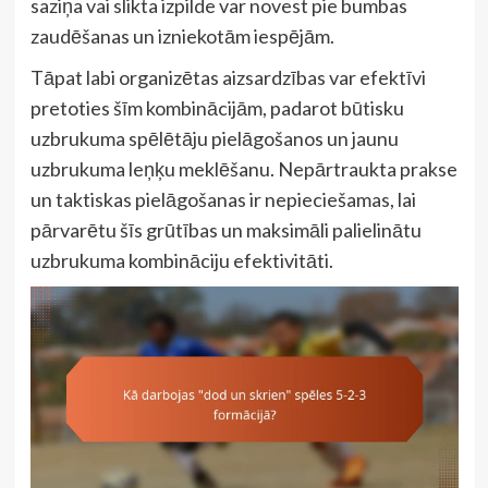
saziņa vai slikta izpilde var novest pie bumbas
zaudēšanas un izniekotām iespējām.
Tāpat labi organizētas aizsardzības var efektīvi
pretoties šīm kombinācijām, padarot būtisku
uzbrukuma spēlētāju pielāgošanos un jaunu
uzbrukuma leņķu meklēšanu. Nepārtraukta prakse
un taktiskas pielāgošanas ir nepieciešamas, lai
pārvarētu šīs grūtības un maksimāli palielinātu
uzbrukuma kombināciju efektivitāti.