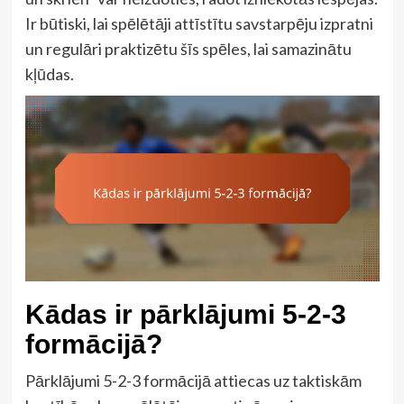
Ir būtiski, lai spēlētāji attīstītu savstarpēju izpratni
un regulāri praktizētu šīs spēles, lai samazinātu
kļūdas.
Kādas ir pārklājumi 5-2-3
formācijā?
Pārklājumi 5-2-3 formācijā attiecas uz taktiskām