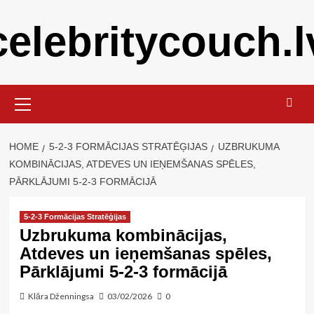
Skip
celebritycouch.l
to
content
Primary
Menu
HOME
5-2-3 FORMĀCIJAS STRATĒĢIJAS
UZBRUKUMA
KOMBINĀCIJAS, ATDEVES UN IEŅEMŠANAS SPĒLES,
PĀRKLĀJUMI 5-2-3 FORMĀCIJĀ
5-2-3 Formācijas Stratēģijas
Uzbrukuma kombinācijas,
Atdeves un ieņemšanas spēles,
Pārklājumi 5-2-3 formācijā
Klāra Dženningsa
03/02/2026
0