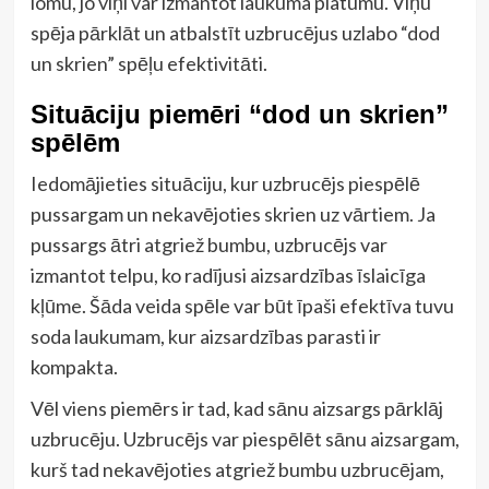
lomu, jo viņi var izmantot laukuma platumu. Viņu
spēja pārklāt un atbalstīt uzbrucējus uzlabo “dod
un skrien” spēļu efektivitāti.
Situāciju piemēri “dod un skrien”
spēlēm
Iedomājieties situāciju, kur uzbrucējs piespēlē
pussargam un nekavējoties skrien uz vārtiem. Ja
pussargs ātri atgriež bumbu, uzbrucējs var
izmantot telpu, ko radījusi aizsardzības īslaicīga
kļūme. Šāda veida spēle var būt īpaši efektīva tuvu
soda laukumam, kur aizsardzības parasti ir
kompakta.
Vēl viens piemērs ir tad, kad sānu aizsargs pārklāj
uzbrucēju. Uzbrucējs var piespēlēt sānu aizsargam,
kurš tad nekavējoties atgriež bumbu uzbrucējam,