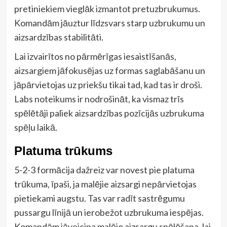
pretiniekiem vieglāk izmantot pretuzbrukumus.
Komandām jāuztur līdzsvars starp uzbrukumu un
aizsardzības stabilitāti.
Lai izvairītos no pārmērīgas iesaistīšanās,
aizsargiem jāfokusējas uz formas saglabāšanu un
jāpārvietojas uz priekšu tikai tad, kad tas ir droši.
Labs noteikums ir nodrošināt, ka vismaz trīs
spēlētāji paliek aizsardzības pozīcijās uzbrukuma
spēļu laikā.
Platuma trūkums
5-2-3 formācija dažreiz var novest pie platuma
trūkuma, īpaši, ja malējie aizsargi nepārvietojas
pietiekami augstu. Tas var radīt sastrēgumu
pussargu līnijā un ierobežot uzbrukuma iespējas.
Komandām jāveicina malējo aizsargu spēlēšana, lai