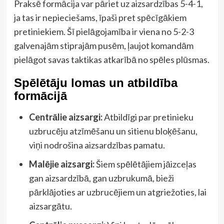
Praksē formācija var pāriet uz aizsardzības 5-4-1,
ja tas ir nepieciešams, īpaši pret spēcīgākiem
pretiniekiem. Šī pielāgojamība ir viena no 5-2-3
galvenajām stiprajām pusēm, ļaujot komandām
pielāgot savas taktikas atkarībā no spēles plūsmas.
Spēlētāju lomas un atbildība
formācijā
Centrālie aizsargi:
Atbildīgi par pretinieku
uzbrucēju atzīmēšanu un sitienu bloķēšanu,
viņi nodrošina aizsardzības pamatu.
Malējie aizsargi:
Šiem spēlētājiem jāizceļas
gan aizsardzībā, gan uzbrukumā, bieži
pārklājoties ar uzbrucējiem un atgriežoties, lai
aizsargātu.