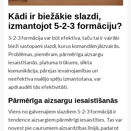
Kādi ir biežākie slazdi,
izmantojot 5-2-3 formāciju?
5-2-3 formācija var būt efektīva, taču tai ir vairāki
bieži sastopami slazdi, kurus komandām jāizvairās.
Problēmas, piemēram, pārmērīga aizsargu
iesaistīšanās, platuma trūkums, slikta
komunikācija, pārejas ievainojamības un
neefektīva malējo spēļu izmantošana, var
apdraudēt tās efektivitāti.
Pārmērīga aizsargu iesaistīšanās
Viens no galvenajiem slazdiem 5-2-3 formācijā ir
tendence aizsargiem pārmērīgi iesaistīties. Tas var
novest pie caurumiem aizsardzības līnijā, padarot