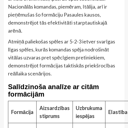
Nacionālās komandas, piemēram, Itālija, arī ir
pieņēmušas šo formāciju Pasaules kausos,
demonstrējot tās efektivitāti starptautiskajā
arēnā.
Atmiņā paliekošas spēles ar 5-2-3 ietver svarīgas
līgas spēles, kurās komandas spēja nodrošināt
vitālas uzvaras pret spēcīgiem pretiniekiem,
demonstrējot formācijas taktiskās priekšrocības
reāllaika scenārijos.
Salīdzinoša analīze ar citām
formācijām
Aizsardzības
Uzbrukuma
Formācija
Elastība
stiprums
iespējas