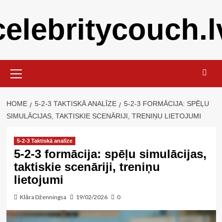
Skip
celebritycouch.l
to
content
Primary
Menu
HOME
5-2-3 TAKTISKĀ ANALĪZE
5-2-3 FORMĀCIJA: SPĒĻU
SIMULĀCIJAS, TAKTISKIE SCENĀRIJI, TRENIŅU LIETOJUMI
5-2-3 Taktiskā analīze
5-2-3 formācija: spēļu simulācijas,
taktiskie scenāriji, treniņu
lietojumi
Klāra Dženningsa
19/02/2026
0