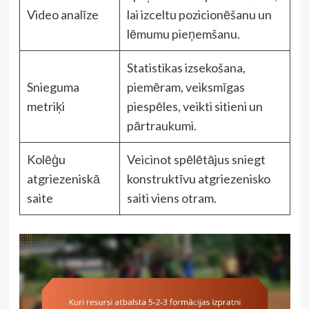
Video analīze
lai izceltu pozicionēšanu un
lēmumu pieņemšanu.
Statistikas izsekošana,
Snieguma
piemēram, veiksmīgas
metriķi
piespēles, veikti sitieni un
pārtraukumi.
Kolēģu
Veicinot spēlētājus sniegt
atgriezeniskā
konstruktīvu atgriezenisko
saite
saiti viens otram.