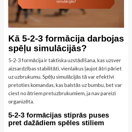
Kā 5-2-3 formācija darbojas
spēļu simulācijās?
5-2-3 formācija ir taktiska uzstādīšana, kas uzsver
aizsardzības stabilitāti, vienlaikus ļaujot ātri pāriet
uz uzbrukumu. Spēļu simulācijās tā var efektīvi
pretoties komandas, kas balstās uz bumbu, bet var
ciest no ātriem pretuzbrukumiem, ja nav pareizi
organizēta.
5-2-3 formācijas stiprās puses
pret dažādiem spēles stiliem