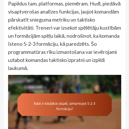
Papildus tam, platformas, piemēram, Hudl, piedāvā
visaptverošas analīzes funkcijas, ļaujot komandām
pārskatīt snieguma metriku un taktisko
efektivitāti. Treneri var izsekot spēlētāju kustībām
un formācijām spēļu laikā, nodrošinot, ka komanda
īsteno 5-2-3 formāciju, kā paredzēts. Šo
programmatūras rīku izmantošana var ievērojami
uzlabot komandas taktisko izpratni un izpildi
laukumā.