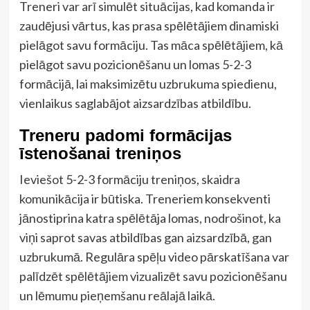
Treneri var arī simulēt situācijas, kad komanda ir
zaudējusi vārtus, kas prasa spēlētājiem dinamiski
pielāgot savu formāciju. Tas māca spēlētājiem, kā
pielāgot savu pozicionēšanu un lomas 5-2-3
formācijā, lai maksimizētu uzbrukuma spiedienu,
vienlaikus saglabājot aizsardzības atbildību.
Treneru padomi formācijas
īstenošanai treniņos
Ieviešot 5-2-3 formāciju treniņos, skaidra
komunikācija ir būtiska. Treneriem konsekventi
jānostiprina katra spēlētāja lomas, nodrošinot, ka
viņi saprot savas atbildības gan aizsardzībā, gan
uzbrukumā. Regulāra spēļu video pārskatīšana var
palīdzēt spēlētājiem vizualizēt savu pozicionēšanu
un lēmumu pieņemšanu reālajā laikā.