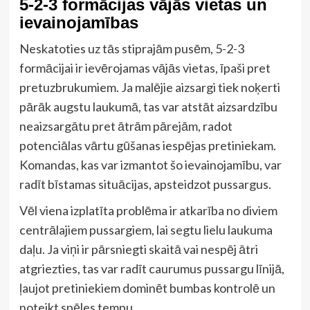
5-2-3 formācijas vājās vietas un
ievainojamības
Neskatoties uz tās stiprajām pusēm, 5-2-3
formācijai ir ievērojamas vājās vietas, īpaši pret
pretuzbrukumiem. Ja malējie aizsargi tiek noķerti
pārāk augstu laukumā, tas var atstāt aizsardzību
neaizsargātu pret ātrām pārejām, radot
potenciālas vārtu gūšanas iespējas pretiniekam.
Komandas, kas var izmantot šo ievainojamību, var
radīt bīstamas situācijas, apsteidzot pussargus.
Vēl viena izplatīta problēma ir atkarība no diviem
centrālajiem pussargiem, lai segtu lielu laukuma
daļu. Ja viņi ir pārsniegti skaitā vai nespēj ātri
atgriezties, tas var radīt caurumus pussargu līnijā,
ļaujot pretiniekiem dominēt bumbas kontrolē un
noteikt spēles tempu.