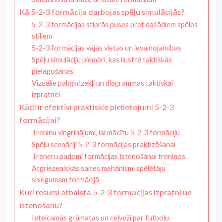
Kā 5-2-3 formācija darbojas spēļu simulācijās?
5-2-3 formācijas stiprās puses pret dažādiem spēles
stiliem
5-2-3 formācijas vājās vietas un ievainojamības
Spēļu simulāciju piemēri, kas ilustrē taktiskās
pielāgošanas
Vizuālie palīglīdzekļi un diagrammas taktiskai
izpratnei
Kādi ir efektīvi praktiskie pielietojumi 5-2-3
formācijai?
Treniņu vingrinājumi, lai mācītu 5-2-3 formāciju
Spēļu scenāriji 5-2-3 formācijas praktizēšanai
Treneru padomi formācijas īstenošanai treniņos
Atgriezeniskās saites mehānismi spēlētāju
sniegumam formācijā
Kuri resursi atbalsta 5-2-3 formācijas izpratni un
īstenošanu?
Ieteicamās grāmatas un ceļveži par futbolu