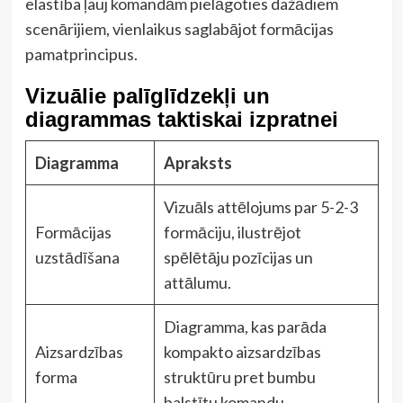
elastība ļauj komandām pielāgoties dažādiem
scenārijiem, vienlaikus saglabājot formācijas
pamatprincipus.
Vizuālie palīglīdzekļi un
diagrammas taktiskai izpratnei
Diagramma
Apraksts
Vizuāls attēlojums par 5-2-3
Formācijas
formāciju, ilustrējot
uzstādīšana
spēlētāju pozīcijas un
attālumu.
Diagramma, kas parāda
Aizsardzības
kompakto aizsardzības
forma
struktūru pret bumbu
balstītu komandu.