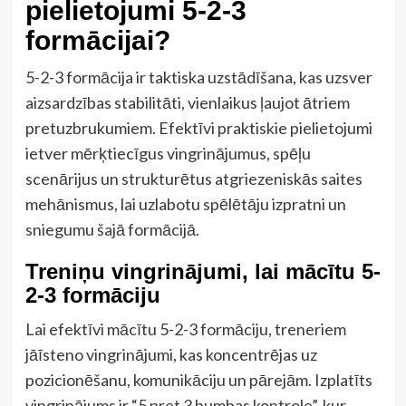
pielietojumi 5-2-3
formācijai?
5-2-3 formācija ir taktiska uzstādīšana, kas uzsver
aizsardzības stabilitāti, vienlaikus ļaujot ātriem
pretuzbrukumiem. Efektīvi praktiskie pielietojumi
ietver mērķtiecīgus vingrinājumus, spēļu
scenārijus un strukturētus atgriezeniskās saites
mehānismus, lai uzlabotu spēlētāju izpratni un
sniegumu šajā formācijā.
Treniņu vingrinājumi, lai mācītu 5-
2-3 formāciju
Lai efektīvi mācītu 5-2-3 formāciju, treneriem
jāīsteno vingrinājumi, kas koncentrējas uz
pozicionēšanu, komunikāciju un pārejām. Izplatīts
vingrinājums ir “5 pret 3 bumbas kontrole”, kur