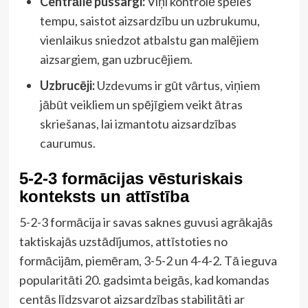
Centrālie pussargi:
Viņi kontrolē spēles
tempu, saistot aizsardzību un uzbrukumu,
vienlaikus sniedzot atbalstu gan malējiem
aizsargiem, gan uzbrucējiem.
Uzbrucēji:
Uzdevums ir gūt vārtus, viņiem
jābūt veikliem un spējīgiem veikt ātras
skriešanas, lai izmantotu aizsardzības
caurumus.
5-2-3 formācijas vēsturiskais
konteksts un attīstība
5-2-3 formācija ir savas saknes guvusi agrākajās
taktiskajās uzstādījumos, attīstoties no
formācijām, piemēram, 3-5-2 un 4-4-2. Tā ieguva
popularitāti 20. gadsimta beigās, kad komandas
centās līdzsvarot aizsardzības stabilitāti ar