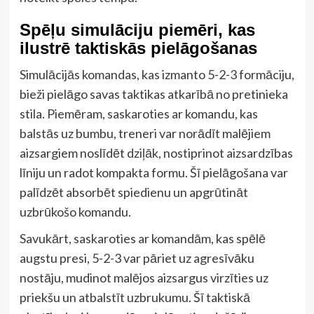
Spēļu simulāciju piemēri, kas
ilustrē taktiskās pielāgošanas
Simulācijās komandas, kas izmanto 5-2-3 formāciju,
bieži pielāgo savas taktikas atkarībā no pretinieka
stila. Piemēram, saskaroties ar komandu, kas
balstās uz bumbu, treneri var norādīt malējiem
aizsargiem noslīdēt dziļāk, nostiprinot aizsardzības
līniju un radot kompakta formu. Šī pielāgošana var
palīdzēt absorbēt spiedienu un apgrūtināt
uzbrūkošo komandu.
Savukārt, saskaroties ar komandām, kas spēlē
augstu presi, 5-2-3 var pāriet uz agresīvāku
nostāju, mudinot malējos aizsargus virzīties uz
priekšu un atbalstīt uzbrukumu. Šī taktiskā