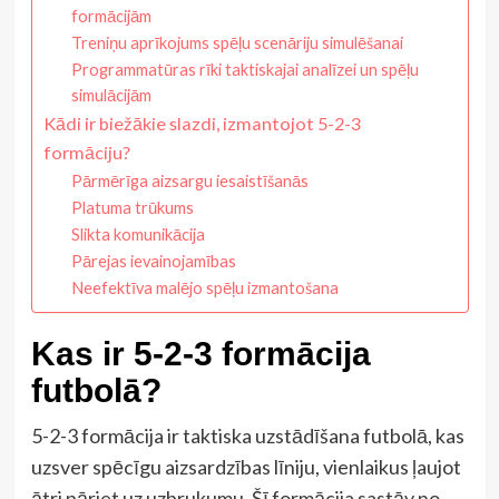
formācijām
Treniņu aprīkojums spēļu scenāriju simulēšanai
Programmatūras rīki taktiskajai analīzei un spēļu
simulācijām
Kādi ir biežākie slazdi, izmantojot 5-2-3
formāciju?
Pārmērīga aizsargu iesaistīšanās
Platuma trūkums
Slikta komunikācija
Pārejas ievainojamības
Neefektīva malējo spēļu izmantošana
Kas ir 5-2-3 formācija
futbolā?
5-2-3 formācija ir taktiska uzstādīšana futbolā, kas
uzsver spēcīgu aizsardzības līniju, vienlaikus ļaujot
ātri pāriet uz uzbrukumu. Šī formācija sastāv no