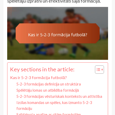
spēlētāju izpratni un efektivitāti šajā formācijā.
Key sections in the article:
Kas ir 5-2-3 formācija futbolā?
5-2-3 formācijas definīcija un struktūra
Spēlētāju lomas un atbildība formācijā
5-2-3 formācijas vēsturiskais konteksts un attīstība
Izcilas komandas un spēles, kas izmanto 5-2-3
formāciju
Salīdzinoša analīze ar citām formācijām