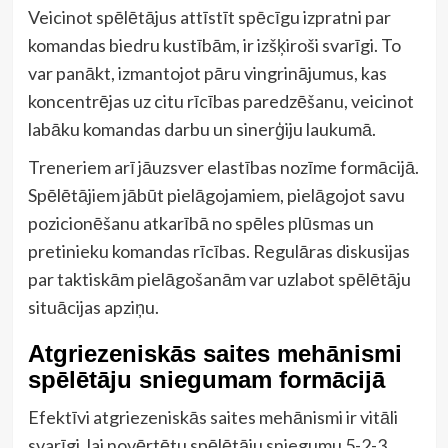
Veicinot spēlētājus attīstīt spēcīgu izpratni par
komandas biedru kustībām, ir izšķiroši svarīgi. To
var panākt, izmantojot pāru vingrinājumus, kas
koncentrējas uz citu rīcības paredzēšanu, veicinot
labāku komandas darbu un sinerģiju laukumā.
Treneriem arī jāuzsver elastības nozīme formācijā.
Spēlētājiem jābūt pielāgojamiem, pielāgojot savu
pozicionēšanu atkarībā no spēles plūsmas un
pretinieku komandas rīcības. Regulāras diskusijas
par taktiskām pielāgošanām var uzlabot spēlētāju
situācijas apziņu.
Atgriezeniskās saites mehānismi
spēlētāju sniegumam formācijā
Efektīvi atgriezeniskās saites mehānismi ir vitāli
svarīgi, lai novērtētu spēlētāju sniegumu 5-2-3