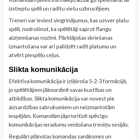
izstieptu spēli un radītu vietu uzbrucējiem.
Treneri var ieviest vingrinājumus, kas uzsver plašu
spēli, nodrošinot, ka spēlētāji saprot flangu
aizņemšanas nozīmi. Pārklājošas skriešanas
izmantošana var arī palīdzēt radīt platumu un
atvērt piespēļu ceļus.
Slikta komunikācija
Efektīva komunikācija ir izšķiroša 5-2-3 formācijā,
jo spēlētājiem jākoordinē savas kustības un
atbildības. Slikta komunikācija var novest pie
aizsardzības sabrukumiem un neizmantotām
iespējām. Komandām jāprioritizē spēcīgu
komunikācijas ieradumu veidošana treniņu sesijās.
Regulāri plānotas komandas sanāksmes un