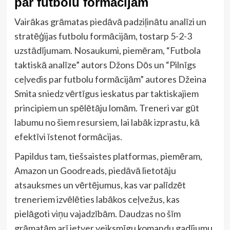
par futbolu formācijām
Vairākas grāmatas piedāvā padziļinātu analīzi un
stratēģijas futbolu formācijām, tostarp 5-2-3
uzstādījumam. Nosaukumi, piemēram, “Futbola
taktiskā analīze” autors Džons Dōs un “Pilnīgs
ceļvedis par futbolu formācijām” autores Džeina
Smita sniedz vērtīgus ieskatus par taktiskajiem
principiem un spēlētāju lomām. Treneri var gūt
labumu no šiem resursiem, lai labāk izprastu, kā
efektīvi īstenot formācijas.
Papildus tam, tiešsaistes platformas, piemēram,
Amazon un Goodreads, piedāvā lietotāju
atsauksmes un vērtējumus, kas var palīdzēt
treneriem izvēlēties labākos ceļvežus, kas
pielāgoti viņu vajadzībām. Daudzas no šīm
grāmatām arī ietver veiksmīgu komandu gadījumu