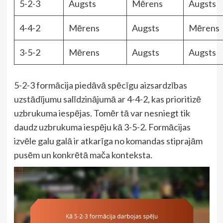
5-2-3
Augsts
Mērens
Augsts
4-4-2
Mērens
Augsts
Mērens
3-5-2
Mērens
Augsts
Augsts
5-2-3 formācija piedāvā spēcīgu aizsardzības
uzstādījumu salīdzinājumā ar 4-4-2, kas prioritizē
uzbrukuma iespējas. Tomēr tā var nesniegt tik
daudz uzbrukuma iespēju kā 3-5-2. Formācijas
izvēle galu galā ir atkarīga no komandas stiprajām
pusēm un konkrētā mača konteksta.