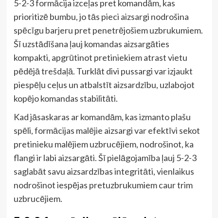
5-2-3 formācija izceļas pret komandām, kas
prioritizē bumbu, jo tās pieci aizsargi nodrošina
spēcīgu barjeru pret penetrējošiem uzbrukumiem.
Šī uzstādīšana ļauj komandas aizsargāties
kompakti, apgrūtinot pretiniekiem atrast vietu
pēdējā trešdaļā. Turklāt divi pussargi var izjaukt
piespēļu ceļus un atbalstīt aizsardzību, uzlabojot
kopējo komandas stabilitāti.
Kad jāsaskaras ar komandām, kas izmanto plašu
spēli, formācijas malējie aizsargi var efektīvi sekot
pretinieku malējiem uzbrucējiem, nodrošinot, ka
flangi ir labi aizsargāti. Šī pielāgojamība ļauj 5-2-3
saglabāt savu aizsardzības integritāti, vienlaikus
nodrošinot iespējas pretuzbrukumiem caur trim
uzbrucējiem.