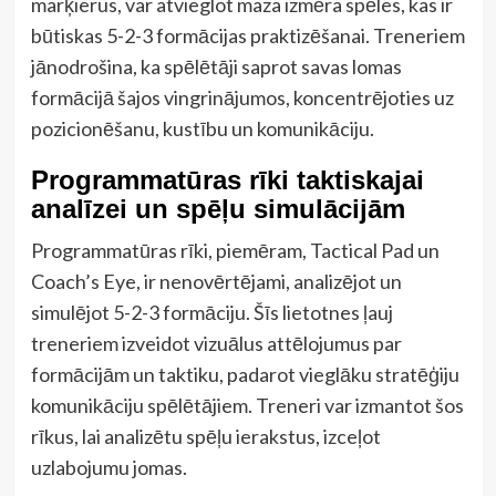
marķierus, var atvieglot maza izmēra spēles, kas ir
būtiskas 5-2-3 formācijas praktizēšanai. Treneriem
jānodrošina, ka spēlētāji saprot savas lomas
formācijā šajos vingrinājumos, koncentrējoties uz
pozicionēšanu, kustību un komunikāciju.
Programmatūras rīki taktiskajai
analīzei un spēļu simulācijām
Programmatūras rīki, piemēram, Tactical Pad un
Coach’s Eye, ir nenovērtējami, analizējot un
simulējot 5-2-3 formāciju. Šīs lietotnes ļauj
treneriem izveidot vizuālus attēlojumus par
formācijām un taktiku, padarot vieglāku stratēģiju
komunikāciju spēlētājiem. Treneri var izmantot šos
rīkus, lai analizētu spēļu ierakstus, izceļot
uzlabojumu jomas.