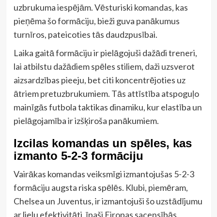
uzbrukuma iespējām. Vēsturiski komandas, kas
pieņēma šo formāciju, bieži guva panākumus
turnīros, pateicoties tās daudzpusībai.
Laika gaitā formāciju ir pielāgojuši dažādi treneri,
lai atbilstu dažādiem spēles stiliem, daži uzsverot
aizsardzības pieeju, bet citi koncentrējoties uz
ātriem pretuzbrukumiem. Tās attīstība atspoguļo
mainīgās futbola taktikas dinamiku, kur elastība un
pielāgojamība ir izšķiroša panākumiem.
Izcilas komandas un spēles, kas
izmanto 5-2-3 formāciju
Vairākas komandas veiksmīgi izmantojušas 5-2-3
formāciju augsta riska spēlēs. Klubi, piemēram,
Chelsea un Juventus, ir izmantojuši šo uzstādījumu
ar lielu efektivitāti, īpaši Eiropas sacensībās.