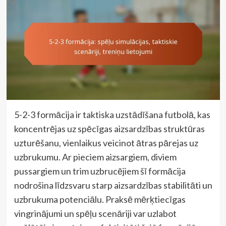
5-2-3 formācija ir taktiska uzstādīšana futbolā, kas
koncentrējas uz spēcīgas aizsardzības struktūras
uzturēšanu, vienlaikus veicinot ātras pārejas uz
uzbrukumu. Ar pieciem aizsargiem, diviem
pussargiem un trim uzbrucējiem šī formācija
nodrošina līdzsvaru starp aizsardzības stabilitāti un
uzbrukuma potenciālu. Praksē mērķtiecīgas
vingrinājumi un spēļu scenāriji var uzlabot