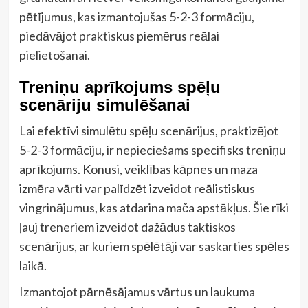
pētījumus, kas izmantojušas 5-2-3 formāciju,
piedāvājot praktiskus piemērus reālai
pielietošanai.
Treniņu aprīkojums spēļu
scenāriju simulēšanai
Lai efektīvi simulētu spēļu scenārijus, praktizējot
5-2-3 formāciju, ir nepieciešams specifisks treniņu
aprīkojums. Konusi, veiklības kāpnes un maza
izmēra vārti var palīdzēt izveidot reālistiskus
vingrinājumus, kas atdarina mača apstākļus. Šie rīki
ļauj treneriem izveidot dažādus taktiskos
scenārijus, ar kuriem spēlētāji var saskarties spēles
laikā.
Izmantojot pārnēsājamus vārtus un laukuma