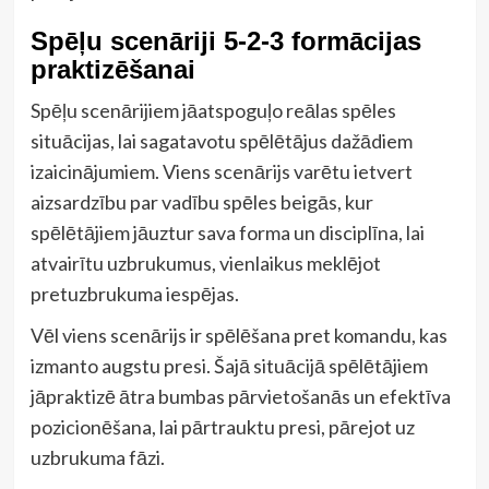
Spēļu scenāriji 5-2-3 formācijas
praktizēšanai
Spēļu scenārijiem jāatspoguļo reālas spēles
situācijas, lai sagatavotu spēlētājus dažādiem
izaicinājumiem. Viens scenārijs varētu ietvert
aizsardzību par vadību spēles beigās, kur
spēlētājiem jāuztur sava forma un disciplīna, lai
atvairītu uzbrukumus, vienlaikus meklējot
pretuzbrukuma iespējas.
Vēl viens scenārijs ir spēlēšana pret komandu, kas
izmanto augstu presi. Šajā situācijā spēlētājiem
jāpraktizē ātra bumbas pārvietošanās un efektīva
pozicionēšana, lai pārtrauktu presi, pārejot uz
uzbrukuma fāzi.