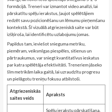
formācijā. Treneri var izmantot video analīzi, lai
pārskatītu spēļu ierakstus, ļaujot spēlētājiem
redzēt savu pozicionēšanu un lēmumu pieņemšanu
kontekstā. Šī vizuālā atgriezeniskā saite var būt
izšķiroša, lai identificētu uzlabojumu jomas.
Papildus tam, ieviešot snieguma metriku,
piemēram, veiksmīgas piespēles, sitienus un
pārtraukumus, var sniegt kvantitatīvus ieskatus
par katra spēlētāja efektivitāti. Treneriem jāseko
šīm metrikām laika gaitā, lai uzraudzītu progresu
un pielāgotu treniņu fokusu atbilstoši.
Atgriezeniskās
Apraksts
saites veids
Spēļu ierakstu pārskatīšana,