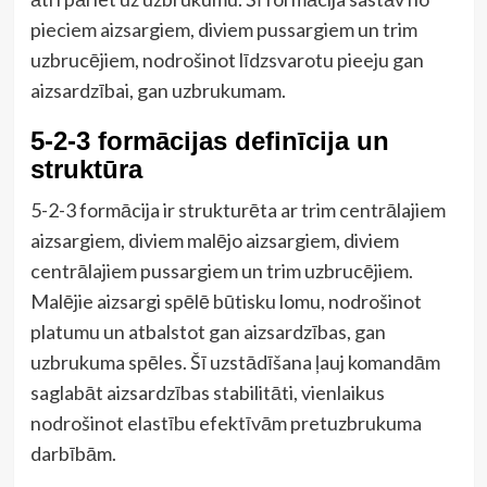
pieciem aizsargiem, diviem pussargiem un trim
uzbrucējiem, nodrošinot līdzsvarotu pieeju gan
aizsardzībai, gan uzbrukumam.
5-2-3 formācijas definīcija un
struktūra
5-2-3 formācija ir strukturēta ar trim centrālajiem
aizsargiem, diviem malējo aizsargiem, diviem
centrālajiem pussargiem un trim uzbrucējiem.
Malējie aizsargi spēlē būtisku lomu, nodrošinot
platumu un atbalstot gan aizsardzības, gan
uzbrukuma spēles. Šī uzstādīšana ļauj komandām
saglabāt aizsardzības stabilitāti, vienlaikus
nodrošinot elastību efektīvām pretuzbrukuma
darbībām.