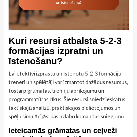
Kuri resursi atbalsta 5-2-3
formācijas izpratni un
īstenošanu?
Lai efektīvi izprastu un īstenotu 5-2-3 formāciju,
treneri un spēlētāji var izmantot dažādus resursus,
tostarp grāmatas, treniņu aprīkojumu un
programmatūras rīkus. Šie resursi sniedz ieskatus
taktiskajā analīzē, praktiskajos pielietojumos un
spēļu simulācijās, kas uzlabo komandas sniegumu.
Ieteicamās grāmatas un ceļveži