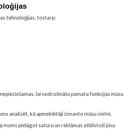
oloģijas
s tehnoloģijas, tostarp:
r nepieciešamas, lai nodrošinātu pamata funkcijas mūsu
ums analizēt, kā apmeklētāji izmanto mūsu vietni.
uj mums pielāgot saturu un reklāmas atbilstoši jūsu