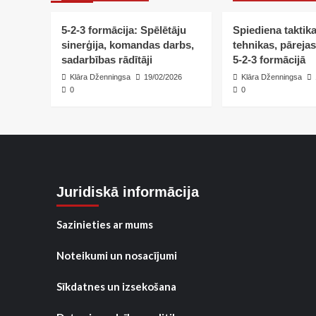
5-2-3 formācija: Spēlētāju
Spiediena taktik
sinerģija, komandas darbs,
tehnikas, pārejas
sadarbības rādītāji
5-2-3 formācijā
Klāra Dženningsa
19/02/2026
Klāra Dženningsa
0
0
Juridiskā informācija
Sazinieties ar mums
Noteikumi un nosacījumi
Sīkdatnes un izsekošana