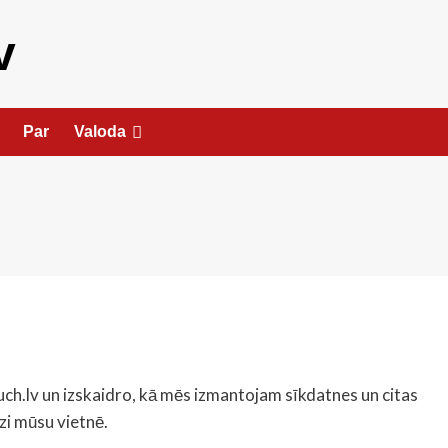
v
Par
Valoda
ouch.lv un izskaidro, kā mēs izmantojam sīkdatnes un citas
zi mūsu vietnē.