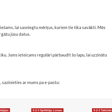
eciešams, lai sasniegtu mērķus, kuriem tie tika savākti. Mēs
rgātu jūsu datus.
iku. Jums ieteicams regulāri pārbaudīt šo lapu, lai uzzinātu
u, sazinieties ar mums pa e-pastu:
tēģijas
5-2-3 Spēlētāju Lomas
5-2-3 Taktiskā