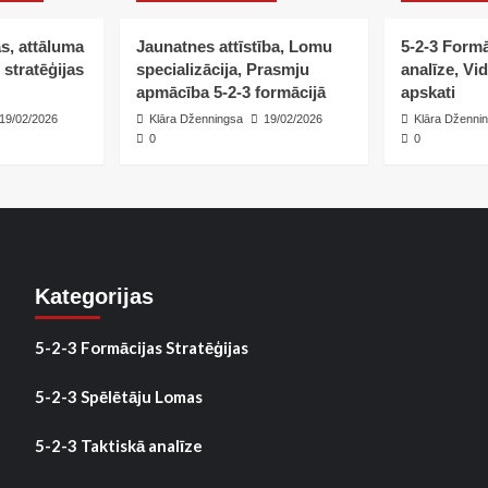
as, attāluma
Jaunatnes attīstība, Lomu
5-2-3 Formā
 stratēģijas
specializācija, Prasmju
analīze, Vi
apmācība 5-2-3 formācijā
apskati
19/02/2026
Klāra Dženningsa
19/02/2026
Klāra Dženni
0
0
Kategorijas
5-2-3 Formācijas Stratēģijas
5-2-3 Spēlētāju Lomas
5-2-3 Taktiskā analīze