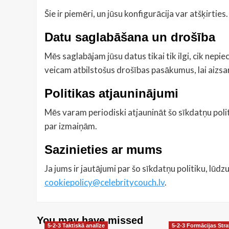
Šie ir piemēri, un jūsu konfigurācija var atšķirties.
Datu saglabāšana un drošība
Mēs saglabājam jūsu datus tikai tik ilgi, cik nepi
veicam atbilstošus drošības pasākumus, lai aizsa
Politikas atjauninājumi
Mēs varam periodiski atjaunināt šo sīkdatņu polit
par izmaiņām.
Sazinieties ar mums
Ja jums ir jautājumi par šo sīkdatņu politiku, lūdz
cookiepolicy@celebritycouch.lv
.
You may have missed
5-2-3 Taktiskā analīze
5-2-3 Formācijas Stra