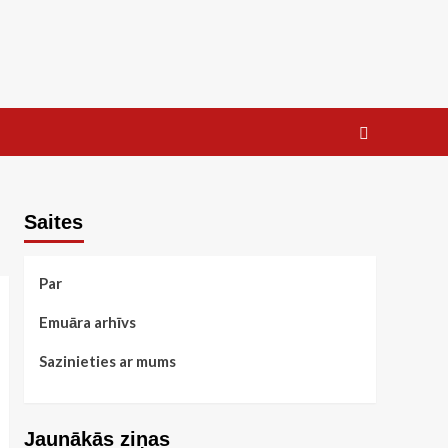
Saites
Par
Emuāra arhīvs
Sazinieties ar mums
Jaunākās ziņas