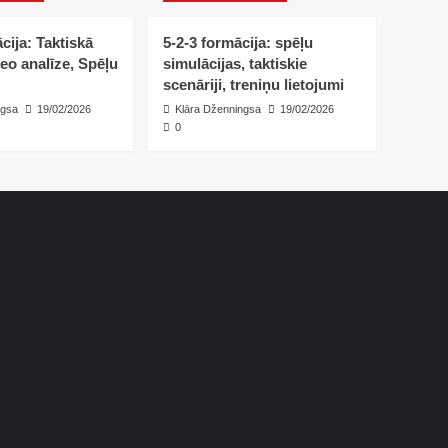
cija: Taktiskā
5-2-3 formācija: spēļu
deo analīze, Spēļu
simulācijas, taktiskie
scenāriji, treniņu lietojumi
ngsa
19/02/2026
Klāra Dženningsa
19/02/2026
0