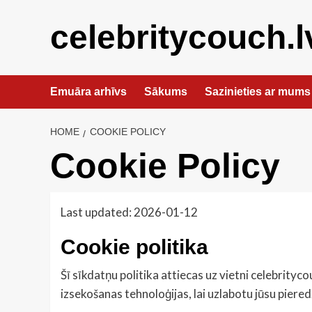
Skip
to
celebritycouch.l
content
Emuāra arhīvs
Sākums
Sazinieties ar mums
HOME
COOKIE POLICY
Cookie Policy
Last updated: 2026-01-12
Cookie politika
Šī sīkdatņu politika attiecas uz vietni celebrityc
izsekošanas tehnoloģijas, lai uzlabotu jūsu piered