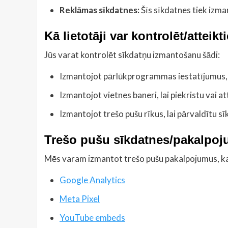
Reklāmas sīkdatnes:
Šīs sīkdatnes tiek izma
Kā lietotāji var kontrolēt/atteikt
Jūs varat kontrolēt sīkdatņu izmantošanu šādi:
Izmantojot pārlūkprogrammas iestatījumus, l
Izmantojot vietnes baneri, lai piekristu vai 
Izmantojot trešo pušu rīkus, lai pārvaldītu s
Trešo pušu sīkdatnes/pakalpoj
Mēs varam izmantot trešo pušu pakalpojumus, kas 
Google Analytics
Meta Pixel
YouTube embeds