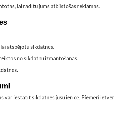
ntotas, lai rādītu jums atbilstošas reklāmas.
ies
ai atspējotu sīkdatnes.
atteiktos no sīkdatņu izmantošanas.
īkdatnes.
umi
var iestatīt sīkdatnes jūsu ierīcē. Piemēri ietver: