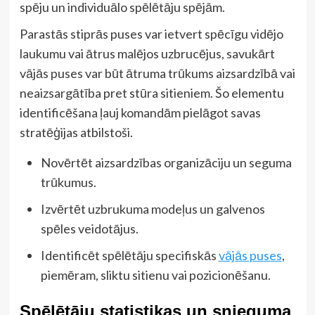
spēju un individuālo spēlētāju spējām.
Parastās stiprās puses var ietvert spēcīgu vidējo
laukumu vai ātrus malējos uzbrucējus, savukārt
vājās puses var būt ātruma trūkums aizsardzībā vai
neaizsargātība pret stūra sitieniem. Šo elementu
identificēšana ļauj komandām pielāgot savas
stratēģijas atbilstoši.
Novērtēt aizsardzības organizāciju un seguma
trūkumus.
Izvērtēt uzbrukuma modeļus un galvenos
spēles veidotājus.
Identificēt spēlētāju specifiskās
vājās puses
,
piemēram, sliktu sitienu vai pozicionēšanu.
Spēlētāju statistikas un snieguma