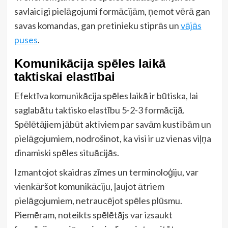
savlaicīgi pielāgojumi formācijām, ņemot vērā gan
savas komandas, gan pretinieku stiprās un
vājās
puses
.
Komunikācija spēles laikā
taktiskai elastībai
Efektīva komunikācija spēles laikā ir būtiska, lai
saglabātu taktisko elastību 5-2-3 formācijā.
Spēlētājiem jābūt aktīviem par savām kustībām un
pielāgojumiem, nodrošinot, ka visi ir uz vienas viļņa
dinamiski spēles situācijās.
Izmantojot skaidras zīmes un terminoloģiju, var
vienkāršot komunikāciju, ļaujot ātriem
pielāgojumiem, netraucējot spēles plūsmu.
Piemēram, noteikts spēlētājs var izsaukt