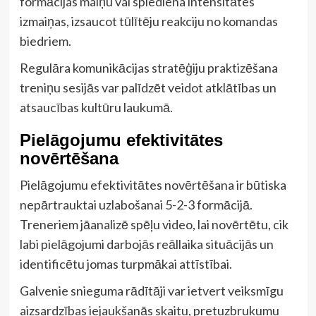
formācijas maiņu vai spiediena intensitātes
izmaiņas, izsaucot tūlītēju reakciju no komandas
biedriem.
Regulāra komunikācijas stratēģiju praktizēšana
treniņu sesijās var palīdzēt veidot atklātības un
atsaucības kultūru laukumā.
Pielāgojumu efektivitātes
novērtēšana
Pielāgojumu efektivitātes novērtēšana ir būtiska
nepārtrauktai uzlabošanai 5-2-3 formācijā.
Treneriem jāanalizē spēļu video, lai novērtētu, cik
labi pielāgojumi darbojās reāllaika situācijās un
identificētu jomas turpmākai attīstībai.
Galvenie snieguma rādītāji var ietvert veiksmīgu
aizsardzības iejaukšanās skaitu, pretuzbrukumu