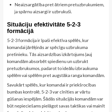
Neaizsargātība pret ātriem pretuzbrukumiem,
ja spārnu aizsargi ir uzbrukuši.
Situāciju efektivitāte 5-2-3
formācijā
5-2-3 formācija ir īpaši efektīva spēlēs, kur
komandai jārēķinās ar spēcīgu uzbrukuma
pretinieku. Tās aizsardzības izkārtojums ļauj
komandām absorbēt spiedienu un uzbrukt
pretuzbrukumos, padarot to ideālu izbraukuma
spēlēm vai spēlēm pret augstāka ranga komandām.
Savukārt spēlēs, kur komandai ir priekšrocības
bumbas kontrolē, 5-2-3 var cīnīties ar vārtu
gūšanas iespējām. Šādās situācijās komandām var
būt nepieciešams pielāgot savas taktikas vai mainīt