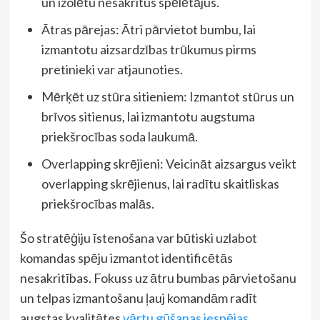
un izolētu nesakritus spēlētājus.
Ātras pārejas: Ātri pārvietot bumbu, lai
izmantotu aizsardzības trūkumus pirms
pretinieki var atjaunoties.
Mērķēt uz stūra sitieniem: Izmantot stūrus un
brīvos sitienus, lai izmantotu augstuma
priekšrocības soda laukumā.
Overlapping skrējieni: Veicināt aizsargus veikt
overlapping skrējienus, lai radītu skaitliskas
priekšrocības malās.
Šo stratēģiju īstenošana var būtiski uzlabot
komandas spēju izmantot identificētās
nesakritības. Fokuss uz ātru bumbas pārvietošanu
un telpas izmantošanu ļauj komandām radīt
augstas kvalitātes
vārtu gūšanas iespējas
.