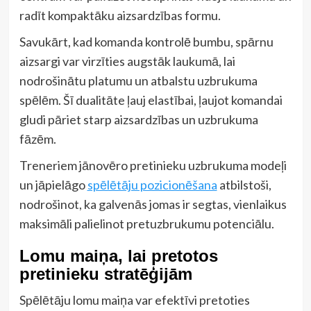
radīt kompaktāku aizsardzības formu.
Savukārt, kad komanda kontrolē bumbu, spārnu
aizsargi var virzīties augstāk laukumā, lai
nodrošinātu platumu un atbalstu uzbrukuma
spēlēm. Šī dualitāte ļauj elastībai, ļaujot komandai
gludi pāriet starp aizsardzības un uzbrukuma
fāzēm.
Treneriem jānovēro pretinieku uzbrukuma modeļi
un jāpielāgo
spēlētāju pozicionēšana
atbilstoši,
nodrošinot, ka galvenās jomas ir segtas, vienlaikus
maksimāli palielinot pretuzbrukumu potenciālu.
Lomu maiņa, lai pretotos
pretinieku stratēģijām
Spēlētāju lomu maiņa var efektīvi pretoties