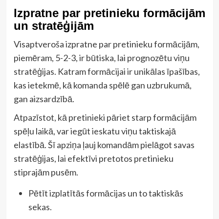
Izpratne par pretinieku formācijām
un stratēģijām
Visaptveroša izpratne par pretinieku formācijām,
piemēram, 5-2-3, ir būtiska, lai prognozētu viņu
stratēģijas. Katram formācijai ir unikālas īpašības,
kas ietekmē, kā komanda spēlē gan uzbrukumā,
gan aizsardzībā.
Atpazīstot, kā pretinieki pāriet starp formācijām
spēļu laikā, var iegūt ieskatu viņu taktiskajā
elastībā. Šī apziņa ļauj komandām pielāgot savas
stratēģijas, lai efektīvi pretotos pretinieku
stiprajām pusēm.
Pētīt izplatītās formācijas un to taktiskās
sekas.