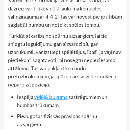
Kamēr 5-2-3 formācija izceļas aizsardzībā, tai
dažreiz var trūkt vidējā laukuma kontroles
salīdzinājumā ar 4-4-2. Tas var novest pie grūtībām
saglabāt bumbu un noteikt spēles tempu.
Turklāt atkarība no spārnu aizsargiem, lai tie
sniegtu ieguldījumu gan aizsardzībā, gan
uzbrukumā, var izstiept spēlētājus, īpaši, ja viņi nav
pietiekami sagatavoti, lai nosegtu nepieciešamo
attālumu. Tas var pakļaut komandu
pretuzbrukumiem, ja spārnu aizsargi tiek noķerti
nepareizā pozīcijā.
Iespēja
vidējā laukuma
sastrēgumiem un
bumbas trūkumam.
Pieaugošas fiziskās prasības spārnu
aizsargiem.