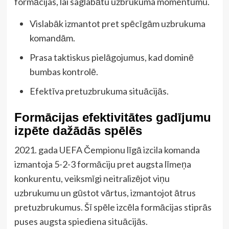
formācijas, lai saglabātu uzbrukuma momentumu.
Vislabāk izmantot pret spēcīgām uzbrukuma
komandām.
Prasa taktiskus pielāgojumus, kad dominē
bumbas kontrolē.
Efektīva pretuzbrukuma situācijās.
Formācijas efektivitātes gadījumu
izpēte dažādās spēlēs
2021. gada UEFA Čempionu līgā izcila komanda
izmantoja 5-2-3 formāciju pret augsta līmeņa
konkurentu, veiksmīgi neitralizējot viņu
uzbrukumu un gūstot vārtus, izmantojot ātrus
pretuzbrukumus. Šī spēle izcēla formācijas stiprās
puses augsta spiediena situācijās.