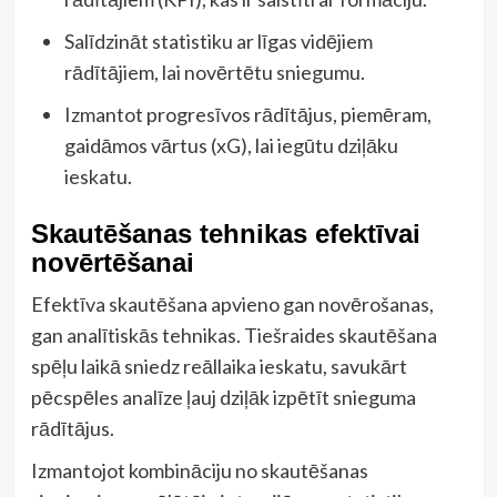
Salīdzināt statistiku ar līgas vidējiem
rādītājiem, lai novērtētu sniegumu.
Izmantot progresīvos rādītājus, piemēram,
gaidāmos vārtus (xG), lai iegūtu dziļāku
ieskatu.
Skautēšanas tehnikas efektīvai
novērtēšanai
Efektīva skautēšana apvieno gan novērošanas,
gan analītiskās tehnikas. Tiešraides skautēšana
spēļu laikā sniedz reāllaika ieskatu, savukārt
pēcspēles analīze ļauj dziļāk izpētīt snieguma
rādītājus.
Izmantojot kombināciju no skautēšanas