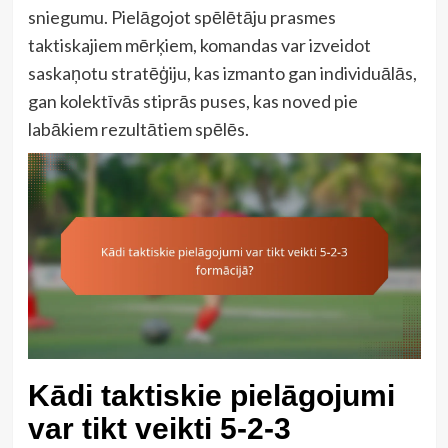
sniegumu. Pielāgojot spēlētāju prasmes
taktiskajiem mērķiem, komandas var izveidot
saskaņotu stratēģiju, kas izmanto gan individuālās,
gan kolektīvās stiprās puses, kas noved pie
labākiem rezultātiem spēlēs.
Kādi taktiskie pielāgojumi
var tikt veikti 5-2-3