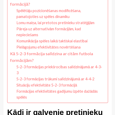
formācijā?
Spēlētāju pozicionēšanas modificēšana,
pamatojoties uz spēles dinamiku
Lomu maiņa, lai pretotos pretinieku stratēģijām
Pāreja uz alternatīvām formācijām, kad
nepieciešams
Komunikācija spēles laikā taktiskai elastībai
Pielāgojumu efektivitātes novērtēšana
Kā 5-2-3 formācija salīdzina ar citām futbola
formācijām?
5-2-3 formācijas priekšrocības salīdzinājumā ar 4-3-
3
5-2-3 formācijas trūkumi salīdzinājumā ar 4-4-2
Situāciju efektivitāte 5-2-3 formācijā
Formācijas efektivitātes gadījumu izpēte dažādās
spēlēs
Kādi ir galvenie pretinieku