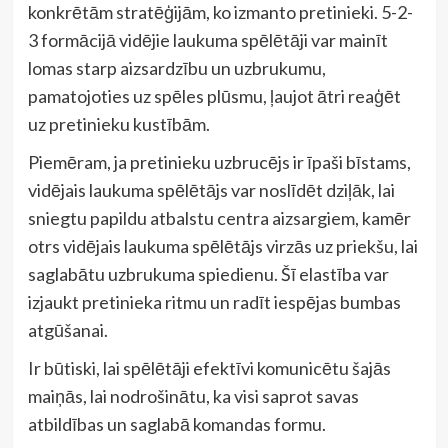
konkrētām stratēģijām, ko izmanto pretinieki. 5-2-
3 formācijā vidējie laukuma spēlētāji var mainīt
lomas starp aizsardzību un uzbrukumu,
pamatojoties uz spēles plūsmu, ļaujot ātri reaģēt
uz pretinieku kustībām.
Piemēram, ja pretinieku uzbrucējs ir īpaši bīstams,
vidējais laukuma spēlētājs var noslīdēt dziļāk, lai
sniegtu papildu atbalstu centra aizsargiem, kamēr
otrs vidējais laukuma spēlētājs virzās uz priekšu, lai
saglabātu uzbrukuma spiedienu. Šī elastība var
izjaukt pretinieka ritmu un radīt iespējas bumbas
atgūšanai.
Ir būtiski, lai spēlētāji efektīvi komunicētu šajās
maiņās, lai nodrošinātu, ka visi saprot savas
atbildības un saglabā komandas formu.