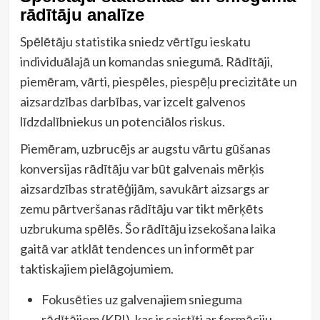
rādītāju analīze
Spēlētāju statistika sniedz vērtīgu ieskatu
individuālajā un komandas sniegumā. Rādītāji,
piemēram, vārti, piespēles, piespēļu precizitāte un
aizsardzības darbības, var izcelt galvenos
līdzdalībniekus un potenciālos riskus.
Piemēram, uzbrucējs ar augstu vārtu gūšanas
konversijas rādītāju var būt galvenais mērķis
aizsardzības stratēģijām, savukārt aizsargs ar
zemu pārtveršanas rādītāju var tikt mērķēts
uzbrukuma spēlēs. Šo rādītāju izsekošana laika
gaitā var atklāt tendences un informēt par
taktiskajiem pielāgojumiem.
Fokusēties uz galvenajiem snieguma
rādītājiem (KPI), kas ir saistīti ar formāciju.