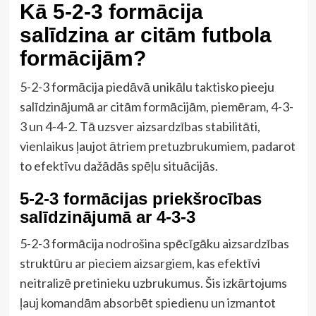
Kā 5-2-3 formācija
salīdzina ar citām futbola
formācijām?
5-2-3 formācija piedāvā unikālu taktisko pieeju
salīdzinājumā ar citām formācijām, piemēram, 4-3-
3 un 4-4-2. Tā uzsver aizsardzības stabilitāti,
vienlaikus ļaujot ātriem pretuzbrukumiem, padarot
to efektīvu dažādās spēļu situācijās.
5-2-3 formācijas priekšrocības
salīdzinājumā ar 4-3-3
5-2-3 formācija nodrošina spēcīgāku aizsardzības
struktūru ar pieciem aizsargiem, kas efektīvi
neitralizē pretinieku uzbrukumus. Šis izkārtojums
ļauj komandām absorbēt spiedienu un izmantot