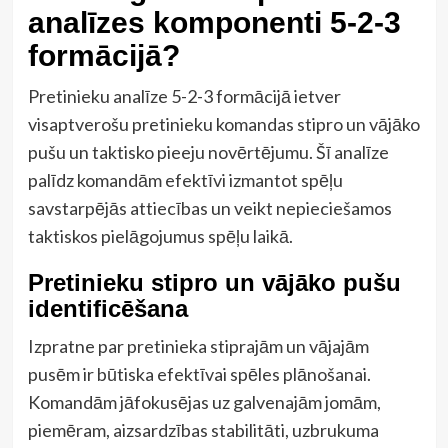
analīzes komponenti 5-2-3
formācijā?
Pretinieku analīze 5-2-3 formācijā ietver
visaptverošu pretinieku komandas stipro un vājāko
pušu un taktisko pieeju novērtējumu. Šī analīze
palīdz komandām efektīvi izmantot spēļu
savstarpējās attiecības un veikt nepieciešamos
taktiskos pielāgojumus spēļu laikā.
Pretinieku stipro un vājāko pušu
identificēšana
Izpratne par pretinieka stiprajām un vājajām
pusēm ir būtiska efektīvai spēles plānošanai.
Komandām jāfokusējas uz galvenajām jomām,
piemēram, aizsardzības stabilitāti, uzbrukuma