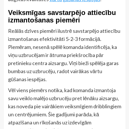
Veiksmīgas savstarpējo attiecību
izmantošanas piemēri
Reālās dzīves piemēri ilustrē savstarpējo attiecību
izmantošanas efektivitāti 5-2-3 formācijā.
Piemēram, nesenā spēlē komanda identificēja, ka
viņu uzbrucējam ir ātruma priekšrocība pār
pretinieku centra aizsargu. Viņi bieži spēlēja garas
bumbas uz uzbrucēju, radot vairākas vārtu
gūšanas iespējas.
Vēl viens piemērs notika, kad komanda izmantoja
savu veiklo malējo uzbrucēju pret lēnāku aizsargu,
kas noveda pie vairākiem veiksmīgiem dribblingiem
un centrējumiem. Šie gadījumi parāda, kā
atpazīšana un rīkošanās uz izdevīgām