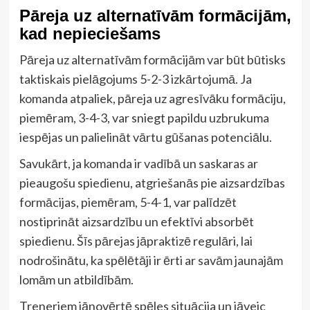
Pāreja uz alternatīvām formācijām,
kad nepieciešams
Pāreja uz alternatīvām formācijām var būt būtisks
taktiskais pielāgojums 5-2-3 izkārtojumā. Ja
komanda atpaliek, pāreja uz agresīvāku formāciju,
piemēram, 3-4-3, var sniegt papildu uzbrukuma
iespējas un palielināt vārtu gūšanas potenciālu.
Savukārt, ja komanda ir vadībā un saskaras ar
pieaugošu spiedienu, atgriešanās pie aizsardzības
formācijas, piemēram, 5-4-1, var palīdzēt
nostiprināt aizsardzību un efektīvi absorbēt
spiedienu. Šīs pārejas jāpraktizē regulāri, lai
nodrošinātu, ka spēlētāji ir ērti ar savām jaunajām
lomām un atbildībām.
Treneriem jānovērtē spēles situācija un jāveic