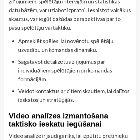
ziņojumiem, spēlētāju intervijām un statistikas
datu bāzēm, var uzlabot izpratni. Iesaistot vairākus
skautus, var iegūt dažādas perspektīvas par to
pašu spēlētāju vai taktiku.
Apmeklēt spēles, lai novērotu spēlētāju
uzvedību un komandas dinamiku.
Sagatavot detalizētus ziņojumus par
individuāliem spēlētājiem un komandas
formācijām.
Veidot kontaktus ar citiem skautiem, lai dalītos
ieskatos un stratēģijās.
Video analīzes izmantošana
taktisko ieskatu iegūšanai
Video analīze ir jaudīgs rīks, lai izpētītu pretinieku