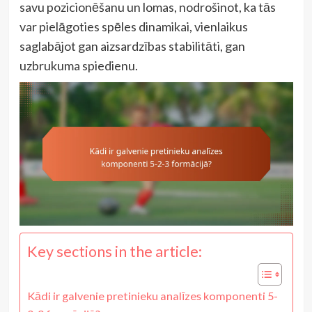
savu pozicionēšanu un lomas, nodrošinot, ka tās
var pielāgoties spēles dinamikai, vienlaikus
saglabājot gan aizsardzības stabilitāti, gan
uzbrukuma spiedienu.
Key sections in the article:
Kādi ir galvenie pretinieku analīzes komponenti 5-