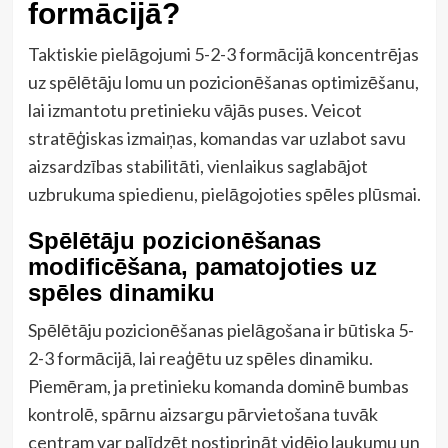
formācijā?
Taktiskie pielāgojumi 5-2-3 formācijā koncentrējas
uz spēlētāju lomu un pozicionēšanas optimizēšanu,
lai izmantotu pretinieku vājās puses. Veicot
stratēģiskas izmaiņas, komandas var uzlabot savu
aizsardzības stabilitāti, vienlaikus saglabājot
uzbrukuma spiedienu, pielāgojoties spēles plūsmai.
Spēlētāju pozicionēšanas
modificēšana, pamatojoties uz
spēles dinamiku
Spēlētāju pozicionēšanas pielāgošana ir būtiska 5-
2-3 formācijā, lai reaģētu uz spēles dinamiku.
Piemēram, ja pretinieku komanda dominē bumbas
kontrolē, spārnu aizsargu pārvietošana tuvāk
centram var palīdzēt nostiprināt vidējo laukumu un