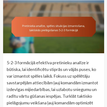
5-2-3 formācijā efektīva pretinieku analīze ir
būtiska, lai identificētu stiprās un vājās puses, ko
var izmantot spēles laikā. Fokuss uz spēlētāju
savstarpējām attiecībām ļauj komandām izmantot
izdevīgas mijiedarbības, lai uzlabotu sniegumu un
radītu vārtu gūšanas iespējas. Turklāt taktisko
pielāgojumu veikšana ļauj komandām optimizēt