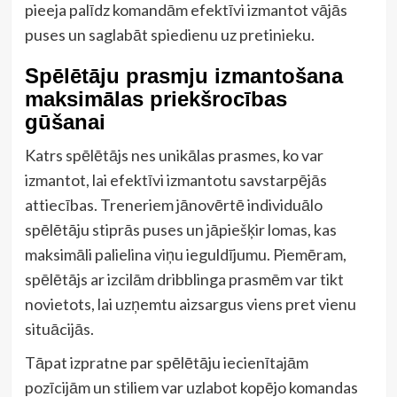
pieeja palīdz komandām efektīvi izmantot vājās
puses un saglabāt spiedienu uz pretinieku.
Spēlētāju prasmju izmantošana
maksimālas priekšrocības
gūšanai
Katrs spēlētājs nes unikālas prasmes, ko var
izmantot, lai efektīvi izmantotu savstarpējās
attiecības. Treneriem jānovērtē individuālo
spēlētāju stiprās puses un jāpiešķir lomas, kas
maksimāli palielina viņu ieguldījumu. Piemēram,
spēlētājs ar izcilām dribblinga prasmēm var tikt
novietots, lai uzņemtu aizsargus viens pret vienu
situācijās.
Tāpat izpratne par spēlētāju iecienītajām
pozīcijām un stiliem var uzlabot kopējo komandas