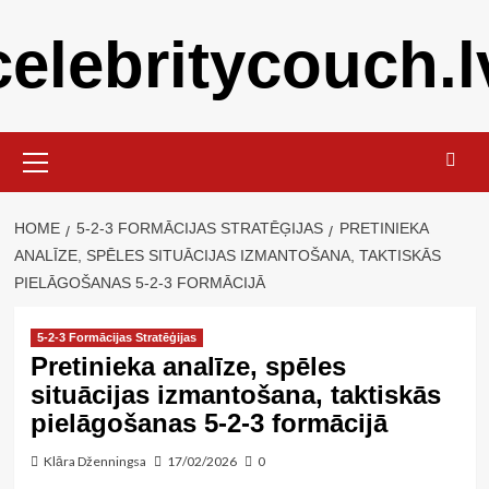
Skip
celebritycouch.l
to
content
Primary
Menu
HOME
5-2-3 FORMĀCIJAS STRATĒĢIJAS
PRETINIEKA
ANALĪZE, SPĒLES SITUĀCIJAS IZMANTOŠANA, TAKTISKĀS
PIELĀGOŠANAS 5-2-3 FORMĀCIJĀ
5-2-3 Formācijas Stratēģijas
Pretinieka analīze, spēles
situācijas izmantošana, taktiskās
pielāgošanas 5-2-3 formācijā
Klāra Dženningsa
17/02/2026
0