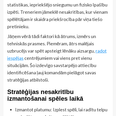
statistikas, iepriekšējo sniegumu un fizisko īpašību
izpēti. Treneriem jāmeklē nesakritības, kur vienam
spēlētājam ir skaidra priekšrocība pār viņa tiešo
pretinieku.
Jāņem vērā tādi faktori kā ātrums, izmērs un
tehniskās prasmes. Piemēram, ātrs malējais
uzbrucējs var spēt apsteigt lēnāku aizsargu,
radot
iespējas
centrējumiem vai viens pret vienu
situācijām. Šo izdevīgo savstarpējo attiecību
identificēšana ļauj komandām pielāgot savas
stratēģijas atbilstoši.
Stratēģijas nesakritību
izmantošanai spēles laikā
Izmantot platumu: Izplest spēli, lai radītu telpu