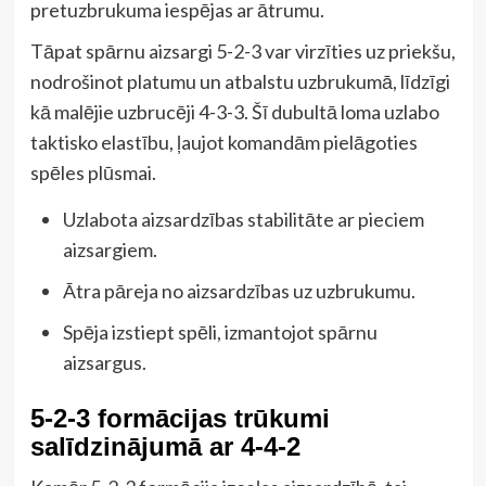
pretuzbrukuma iespējas ar ātrumu.
Tāpat spārnu aizsargi 5-2-3 var virzīties uz priekšu,
nodrošinot platumu un atbalstu uzbrukumā, līdzīgi
kā malējie uzbrucēji 4-3-3. Šī dubultā loma uzlabo
taktisko elastību, ļaujot komandām pielāgoties
spēles plūsmai.
Uzlabota aizsardzības stabilitāte ar pieciem
aizsargiem.
Ātra pāreja no aizsardzības uz uzbrukumu.
Spēja izstiept spēli, izmantojot spārnu
aizsargus.
5-2-3 formācijas trūkumi
salīdzinājumā ar 4-4-2