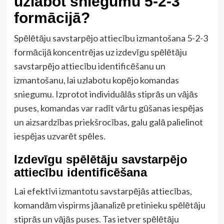
uzlabot sniegumu 5-2-3
formācijā?
Spēlētāju savstarpējo attiecību izmantošana 5-2-3
formācijā koncentrējas uz izdevīgu spēlētāju
savstarpējo attiecību identificēšanu un
izmantošanu, lai uzlabotu kopējo komandas
sniegumu. Izprotot individuālās stiprās un vājās
puses, komandas var radīt vārtu gūšanas iespējas
un aizsardzības priekšrocības, galu galā palielinot
iespējas uzvarēt spēles.
Izdevīgu spēlētāju savstarpējo
attiecību identificēšana
Lai efektīvi izmantotu savstarpējās attiecības,
komandām vispirms jāanalizē pretinieku spēlētāju
stiprās un vājās puses. Tas ietver spēlētāju