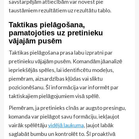
savstarpējām attiecībām var novest pie
taustāmiem rezultātiem uz rezultātu tablo.
Taktikas pielāgošana,
pamatojoties uz pretinieku
vājajām pusēm
Taktikas pielāgošana prasa labu izpratni par
pretinieku vājajām pusēm. Komandām jāanalizē
iepriekšējās spēles, lai identificētu modeļus,
piemēram, aizsardzības kļūdas vai sliktu
pozicionēšanu. Šī informācija var informēt par
taktiskajiem pielāgojumiem visā spēlē.
Piemēram, ja pretinieks cīnās ar augsto presingu,
komanda var pielāgot savu formāciju, iekļaujot
vairāk spēlētāju
vidējā laukuma
, ļaujot labāk
saglabāt bumbu un kontrolēt to. Šī proaktīvā