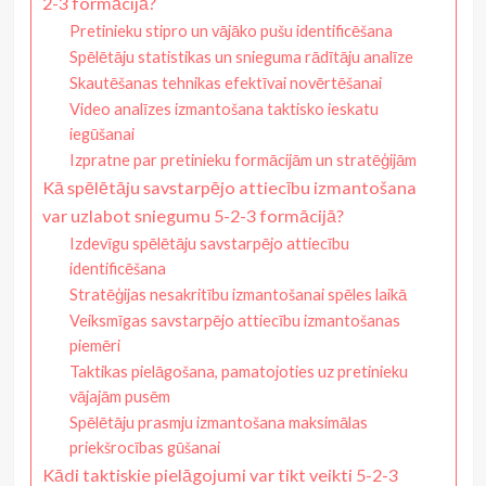
2-3 formācijā?
Pretinieku stipro un vājāko pušu identificēšana
Spēlētāju statistikas un snieguma rādītāju analīze
Skautēšanas tehnikas efektīvai novērtēšanai
Video analīzes izmantošana taktisko ieskatu
iegūšanai
Izpratne par pretinieku formācijām un stratēģijām
Kā spēlētāju savstarpējo attiecību izmantošana
var uzlabot sniegumu 5-2-3 formācijā?
Izdevīgu spēlētāju savstarpējo attiecību
identificēšana
Stratēģijas nesakritību izmantošanai spēles laikā
Veiksmīgas savstarpējo attiecību izmantošanas
piemēri
Taktikas pielāgošana, pamatojoties uz pretinieku
vājajām pusēm
Spēlētāju prasmju izmantošana maksimālas
priekšrocības gūšanai
Kādi taktiskie pielāgojumi var tikt veikti 5-2-3