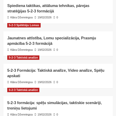
Spiediena taktikas, attāluma tehnikas, pārejas
stratēģijas 5-2-3 formācijā
Klāra Dženningsa
19/02/2026
0
5-2-3 Spēlētāju Lomas
Jaunatnes attīstība, Lomu specializācija, Prasmju
apmācība 5-2-3 formācijā
Klāra Dženningsa
19/02/2026
0
5-2-3 Taktiskā analīze
5-2-3 Formācija: Taktiskā analīze, Video analīze, Spēļu
apskati
Klāra Dženningsa
19/02/2026
0
5-2-3 Taktiskā analīze
5-2-3 formācija: spēļu simulācijas, taktiskie scenāriji,
treniņu lietojumi
Klāra Dženningsa
19/02/2026
0