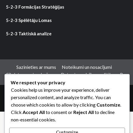
5-2-3 Formācijas Stratēģijas
5-2-3 Spēlētāju Lomas
5-2-3 Taktiskā analīze
Sazinieties ar mums
Noteikumi un nosacījumi
Sīkdatnes un izsekošana
Datu aizsardzības politika
Par
We respect your privacy
Cookies help us improve your experience, deliver
Copyright © All rights reserved.
|
CoverNews
by AF
personalized content, and analyze traffic. You can
themes.
choose which cookies to allow by clicking
Customize
.
Click
Accept All
to consent or
Reject All
to decline
non-essential cookies.
Customize