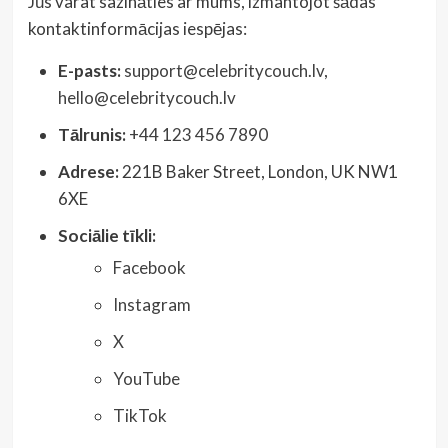
Jūs varat sazināties ar mums, izmantojot šādas
kontaktinformācijas iespējas:
E-pasts:
support@celebritycouch.lv
,
hello@celebritycouch.lv
Tālrunis:
+44 123 456 7890
Adrese:
221B Baker Street, London, UK NW1
6XE
Sociālie tīkli:
Facebook
Instagram
X
YouTube
TikTok