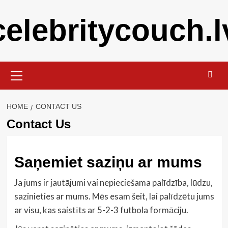
Skip
celebritycouch.l
to
content
Primary
Menu
HOME
CONTACT US
Contact Us
Saņemiet saziņu ar mums
Ja jums ir jautājumi vai nepieciešama palīdzība, lūdzu,
sazinieties ar mums. Mēs esam šeit, lai palīdzētu jums
ar visu, kas saistīts ar 5-2-3 futbola formāciju.